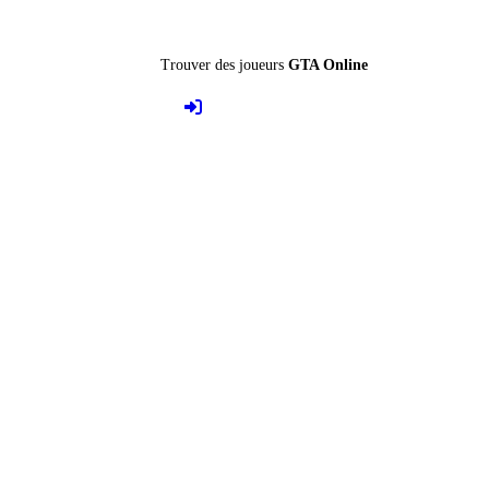
Trouver des joueurs
GTA Online